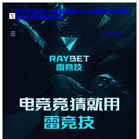
首页–雷竞技APP-中国英雄联盟(LOL)S15预测决赛全球最受
欢迎的在线竞技游戏平台
BOOK SEAT