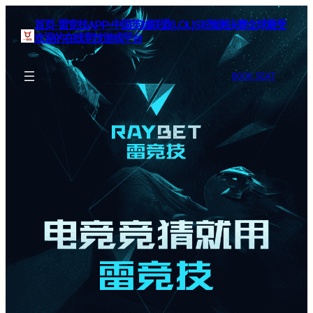
首页–雷竞技APP-中国英雄联盟(LOL)S15预测决赛全球最受
欢迎的在线竞技游戏平台
BOOK SEAT