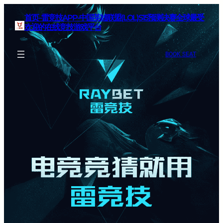
首页–雷竞技APP-中国英雄联盟(LOL)S15预测决赛全球最受
欢迎的在线竞技游戏平台
BOOK SEAT