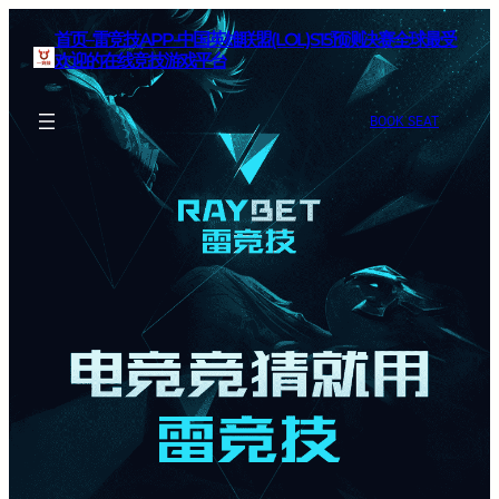
首页–雷竞技APP-中国英雄联盟(LOL)S15预测决赛全球最受
欢迎的在线竞技游戏平台
BOOK SEAT