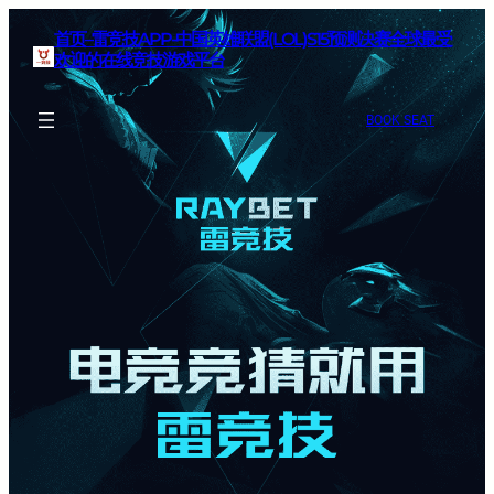
首页–雷竞技APP-中国英雄联盟(LOL)S15预测决赛全球最受
欢迎的在线竞技游戏平台
BOOK SEAT