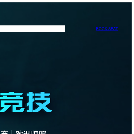
BOOK SEAT