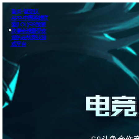
首页–雷竞技
APP-中国英雄联
盟(LOL)S15预测
决赛全球最受欢
迎的在线竞技游
戏平台