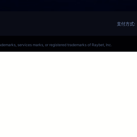
靠谱的体育平