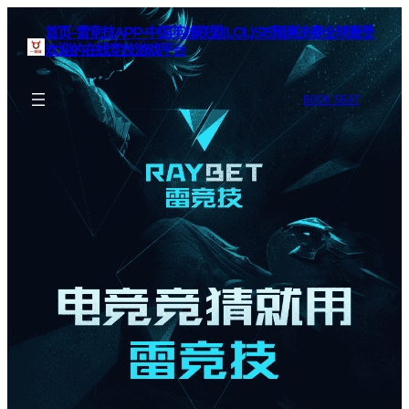
首页–雷竞技APP-中国英雄联盟(LOL)S15预测决赛全球最受
欢迎的在线竞技游戏平台
BOOK SEAT