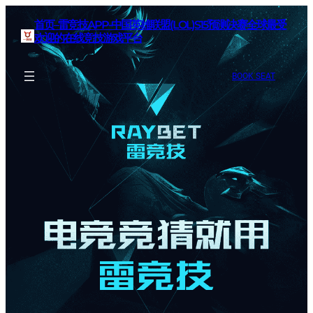
首页–雷竞技APP-中国英雄联盟(LOL)S15预测决赛全球最受
欢迎的在线竞技游戏平台
BOOK SEAT