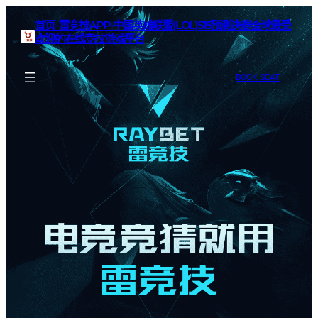
首页–雷竞技APP-中国英雄联盟(LOL)S15预测决赛全球最受
欢迎的在线竞技游戏平台
BOOK SEAT