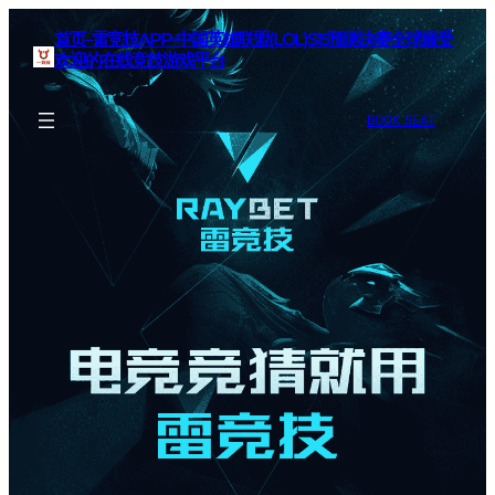
首页–雷竞技APP-中国英雄联盟(LOL)S15预测决赛全球最受
欢迎的在线竞技游戏平台
BOOK SEAT