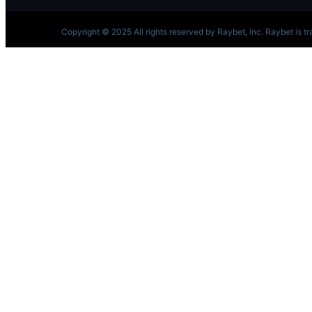
LOL比赛买
球