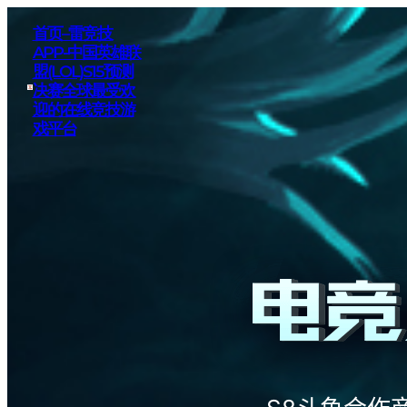
首页–雷竞技
APP-中国英雄联
盟(LOL)S15预测
决赛全球最受欢
迎的在线竞技游
戏平台