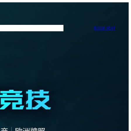
BOOK SEAT