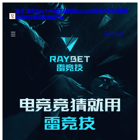
首页–雷竞技APP-中国英雄联盟(LOL)S15预测决赛全球最受
欢迎的在线竞技游戏平台
BOOK SEAT