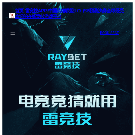
首页–雷竞技APP-中国英雄联盟(LOL)S15预测决赛全球最受
欢迎的在线竞技游戏平台
BOOK SEAT